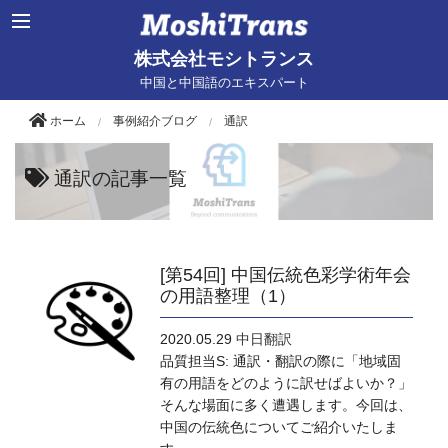
株式会社モシトランス
中国と中国語のエキスパート
ホーム
事例紹介ブログ
通訳
通訳の記事一覧
[第54回] 中国伝統色彩学術年会
の用語整理（1）
2020.05.29
中日翻訳
品質担当S: 通訳・翻訳の際に「地域固
有の用語をどのように訳せばよいか？」
そんな場面に多く遭遇します。今回は、
中国の伝統色についてご紹介いたしま