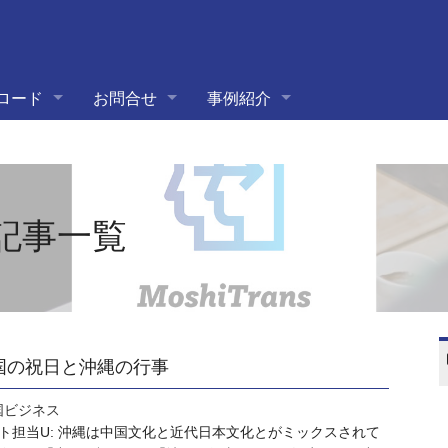
ロード
お問合せ
事例紹介
記事一覧
 中国の祝日と沖縄の行事
国ビジネス
ト担当U: 沖縄は中国文化と近代日本文化とがミックスされて