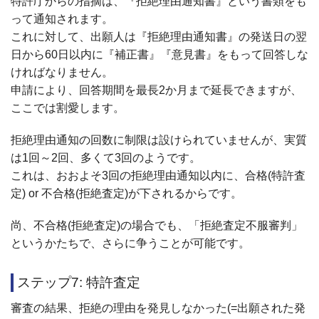
特許庁からの指摘は、『拒絶理由通知書』という書類をも
って通知されます。
これに対して、出願人は『拒絶理由通知書』の発送日の翌
日から60日以内に『補正書』『意見書』をもって回答しな
ければなりません。
申請により、回答期間を最長2か月まで延長できますが、
ここでは割愛します。
拒絶理由通知の回数に制限は設けられていませんが、実質
は1回～2回、多くて3回のようです。
これは、おおよそ3回の拒絶理由通知以内に、合格(特許査
定) or 不合格(拒絶査定)が下されるからです。
尚、不合格(拒絶査定)の場合でも、「拒絶査定不服審判」
というかたちで、さらに争うことが可能です。
ステップ7: 特許査定
審査の結果、拒絶の理由を発見しなかった(=出願された発