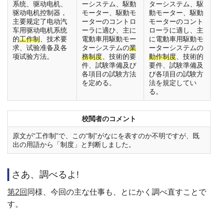
系统、驱动电机、
ーシステム、駆動
ターシステム、駆
驱动电机控制器，
モーター、駆動モ
動モーター、駆動
主要规定了电动汽
ーターのコントロ
モーターのコント
车用驱动电机系统
ーラに適ひ、主に
ローラに適し、主
的
工作制
、技术要
電動車用駆動モー
に電動車用駆動モ
求、试验准备及各
ターシステムの
業
ーターシステムの
项试验方法。
務制度
、技術的要
動作制度
、技術的
件、試験準備及び
要件、試験準備及
各項目の試験方法
び各項目の試験方
を定める。
法を規定してい
る。
校閲者のコメント
原文が“工作制”で、この“制”がなにを表すのか不明ですが、既
出の用語から「制度」と判断しました。
さあ、調べるよ!
第2回
同様、今回の主な仕事も、とにかく調べ直すことで
す。