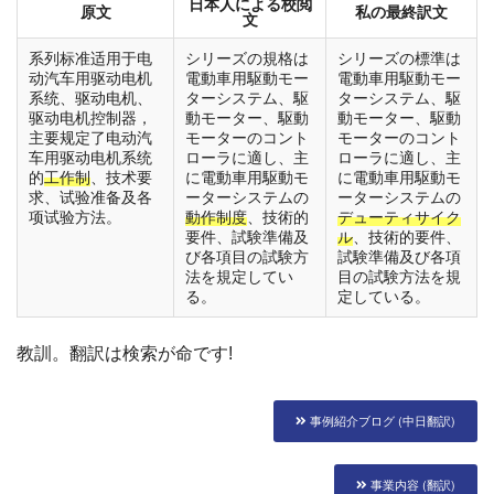
日本人による校閲
原文
私の最終訳文
文
系列标准适用于电
シリーズの規格は
シリーズの標準は
动汽车用驱动电机
電動車用駆動モー
電動車用駆動モー
系统、驱动电机、
ターシステム、駆
ターシステム、駆
驱动电机控制器，
動モーター、駆動
動モーター、駆動
主要规定了电动汽
モーターのコント
モーターのコント
车用驱动电机系统
ローラに適し、主
ローラに適し、主
的
工作制
、技术要
に電動車用駆動モ
に電動車用駆動モ
求、试验准备及各
ーターシステムの
ーターシステムの
项试验方法。
動作制度
、技術的
デューティサイク
要件、試験準備及
ル
、技術的要件、
び各項目の試験方
試験準備及び各項
法を規定してい
目の試験方法を規
る。
定している。
教訓。翻訳は検索が命です!
事例紹介ブログ (中日翻訳)
事業内容 (翻訳)