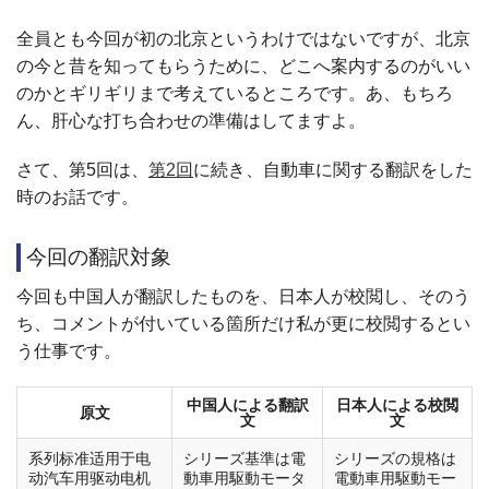
全員とも今回が初の北京というわけではないですが、北京
の今と昔を知ってもらうために、どこへ案内するのがいい
のかとギリギリまで考えているところです。あ、もちろ
ん、肝心な打ち合わせの準備はしてますよ。
さて、第5回は、
第2回
に続き、自動車に関する翻訳をした
時のお話です。
今回の翻訳対象
今回も中国人が翻訳したものを、日本人が校閲し、そのう
ち、コメントが付いている箇所だけ私が更に校閲するとい
う仕事です。
中国人による翻訳
日本人による校閲
原文
文
文
系列标准适用于电
シリーズ基準は電
シリーズの規格は
动汽车用驱动电机
動車用駆動モータ
電動車用駆動モー