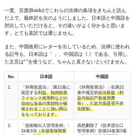
一度、百度(Baidu)でこれらの法律の条項をきちんと読ん
だ上で、最終訳を次のようにしました。日本語と中国語を
対比していただけると、その違いがよく分かると思いま
す。とても直訳では通じません。
また、中国政府にレターを出しているため、法律に使われ
る記号も、日本語は「 」、中国語は《 》である、引用し
た文言は“ ”を使うなど、ちゃんと直さないといけません。
No.
日本語
中国語
1.
「外商投資法」: 第21条に
《外商投资法》：在第21
規定する
利益、知的財産
条中规定的
合法权益（利
ライセンス使用料などの
益与知识产权使用费
自由な送金の実効性が確
等），汇款方面是否不存
保されることに強い関心
在限制。
をもっております。
2.
「技術輸出入管理条例」:
虽然删除了《技术进出口
24条3項
（非侵害保障業
管理条例》的第24条第3项