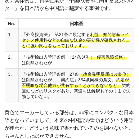
次の具体例は、日本企業が「中国の法律に関する意見のレ
ター」を日本語から中国語に翻訳する事例です。
No.
日本語
1.
「外商投資法」: 第21条に規定する
利益、知的財産ライ
センス使用料などの自由な送金の実効性が確保されるこ
とに強い関心をもっております。
2.
「技術輸出入管理条例」: 24条3項
（非侵害保障業務）
は削除されたが…
3.
「技術輸出入管理条例」27条
（改良発明帰属は改良側）
は削除されたが、「契約法」354条同様の条文、
約定が
不明瞭な場合他方が共有することができないなど、
契約
無効などのリスクがあり、関連司法解釈もそのままで失
効していない。
黄色でマーカーしている部分は、非常にコンパクトな日本
語となっていまして、本来の中国語法律ではどういう用語
が使われ、どういう意味で書かれているのを調べないと、
ちゃんとした訳ができません。