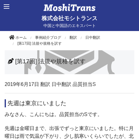
株式会社モシトランス
中国と中国語のエキスパート
ホーム
事例紹介ブログ
翻訳
日中翻訳
[第17回] 法規や規格を訳す
[第17回] 法規や規格を訳す
2019年
6月17日
翻訳
日中翻訳
品質担当S
先週は東京にいました
みなさん、こんにちは。品質担当のSです。
先週は金曜日まで、出張でずっと東京にいました。特に月
曜日は雨で気温が下がり、少し肌寒いくらいでしたが、北