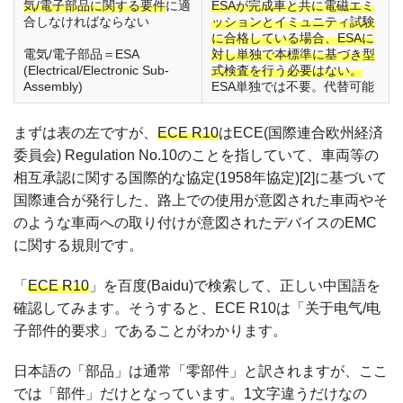
気/電子部品に関する要件
に適
ESAが完成車と共に電磁エミ
合しなければならない
ッションとイミュニティ試験
に合格している場合、ESAに
電気/電子部品＝ESA
対し単独で本標準に基づき型
(Electrical/Electronic Sub-
式検査を行う必要はない。
Assembly)
ESA単独では不要。代替可能
まずは表の左ですが、
ECE R10
はECE(国際連合欧州経済
委員会) Regulation No.10のことを指していて、車両等の
相互承認に関する国際的な協定(1958年協定)[2]に基づいて
国際連合が発行した、路上での使用が意図された車両やそ
のような車両への取り付けが意図されたデバイスのEMC
に関する規則です。
「
ECE R10
」を百度(Baidu)で検索して、正しい中国語を
確認してみます。そうすると、ECE R10は「关于电气/电
子部件的要求」であることがわかります。
日本語の「部品」は通常「零部件」と訳されますが、ここ
では「部件」だけとなっています。1文字違うだけなの