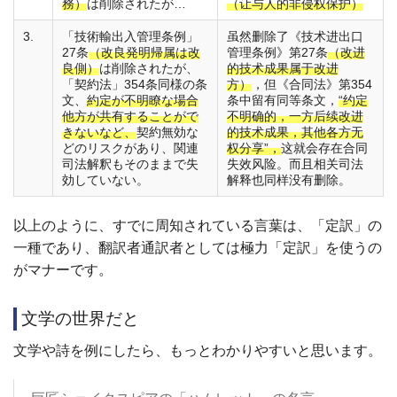
務）
は削除されたが…
（让与人的非侵权保护）
3.
「技術輸出入管理条例」
虽然删除了《技术进出口
27条
（改良発明帰属は改
管理条例》第27条
（改进
良側）
は削除されたが、
的技术成果属于改进
「契約法」354条同様の条
方）
，但《合同法》第354
文、
約定が不明瞭な場合
条中留有同等条文，
“约定
他方が共有することがで
不明确的，一方后续改进
きないなど、
契約無効な
的技术成果，其他各方无
どのリスクがあり、関連
权分享”，
这就会存在合同
司法解釈もそのままで失
失效风险。而且相关司法
効していない。
解释也同样没有删除。
以上のように、すでに周知されている言葉は、「定訳」の
一種であり、翻訳者通訳者としては極力「定訳」を使うの
がマナーです。
文学の世界だと
文学や詩を例にしたら、もっとわかりやすいと思います。