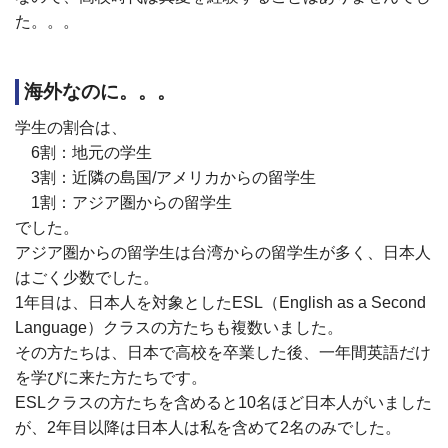
た。。。
海外なのに。。。
学生の割合は、
6割：地元の学生
3割：近隣の島国
/
アメリカからの留学生
1割：アジア圏からの留学生
でした。
アジア圏からの留学生は台湾からの留学生が多く、日本人
はごく少数でした。
1年目は、日本人を対象とした
ESL
（
English as a Second
Language
）クラスの方たちも複数いました。
その方たちは、日本で高校を卒業した後、一年間英語だけ
を学びに来た方たちです。
ESLクラスの方たちを含めると
10
名ほど日本人がいました
が、
2
年目以降は日本人は私を含めて
2
名のみでした。