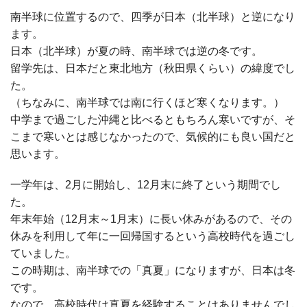
南半球に位置するので、四季が日本（北半球）と逆になり
ます。
日本（北半球）が夏の時、南半球では逆の冬です。
留学先は、日本だと東北地方（秋田県くらい）の緯度でし
た。
（ちなみに、南半球では南に行くほど寒くなります。）
中学まで過ごした沖縄と比べるともちろん寒いですが、そ
こまで寒いとは感じなかったので、気候的にも良い国だと
思います。
一学年は、
2
月に開始し、
12
月末に終了という期間でし
た。
年末年始（
12
月末～
1
月末）に長い休みがあるので、その
休みを利用して年に一回帰国するという高校時代を過ごし
ていました。
この時期は、南半球での「真夏」になりますが、日本は冬
です。
なので、高校時代は真夏を経験することはありませんでし