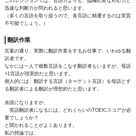
このポジションでは、言語力よりも、臨機応変な対応力と
迅速な判断力が問われると思います。
（多くの言語を取り扱うので、各言語に精通するのは実質
不可能でしょう。）
翻訳作業
言葉の通り、実際に翻訳作業をするお仕事で、いわゆる翻
訳者です。
なかには一人で複数言語をこなす翻訳者もいますが、母語
+1
言語が現実的だと思います。
個人的には、翻訳する言語（ターゲット言語）を母語とす
る翻訳者による翻訳が理想的だと思います。
余談になりますが、
英語翻訳者になるには、どれくらいの
TOEIC
スコアが必
要でしょうか？
と聞かれることがよくあります。
私の持論では、