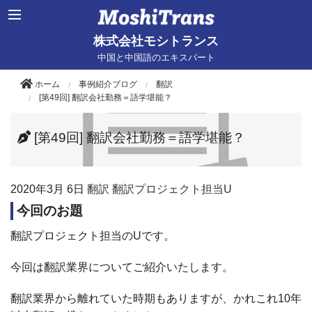
株式会社モシトランス
中国と中国語のエキスパート
ホーム
事例紹介ブログ
翻訳
[第49回] 翻訳会社勤務＝語学堪能？
[第49回] 翻訳会社勤務＝語学堪能？
2020年
3月 6日
翻訳
翻訳プロジェクト担当U
今回のお題
翻訳プロジェクト担当の
U
です。
今回は翻訳業界についてご紹介いたします。
翻訳業界から離れていた時期もありますが、かれこれ
10
年