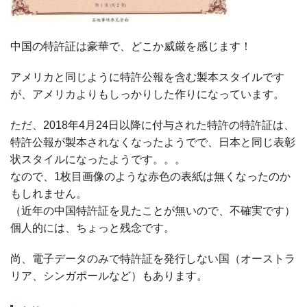
中国の特許証は豪華で、どこか威厳を感じます！
アメリカと同じように特許公報を含む製本スタイルです
が、アメリカよりもしっかりした作りになっています。
ただ、
2018
年
4
月
24
日以降に付与された特許の特許証は、
特許公報が製本されなくなったようでで、日本と同じ表彰
状スタイルになったようです。。。
なので、1枚目画像のような赤色の表紙は無くなったのか
もしれません。
（近年の中国特許証を見たことが無いので、不確実です）
個人的には、ちょっと残念です。
尚、電子データのみで特許証を発行しない国（オーストラ
リア、シンガポールなど）もあります。