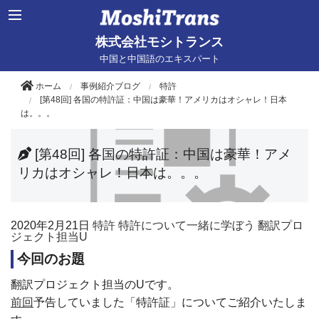
株式会社モシトランス
中国と中国語のエキスパート
ホーム
事例紹介ブログ
特許
[第48回] 各国の特許証：中国は豪華！アメリカはオシャレ！日本
は。。。
[第48回] 各国の特許証：中国は豪華！アメ
リカはオシャレ！日本は。。。
2020年
2月21日
特許
特許について一緒に学ぼう
翻訳プロ
ジェクト担当U
今回のお題
翻訳プロジェクト担当の
U
です。
前回
予告していました「特許証」についてご紹介いたしま